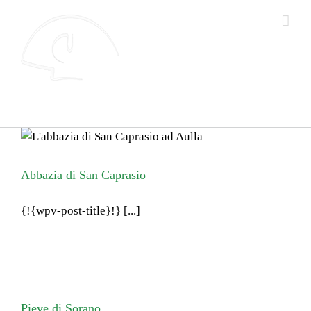
Salta
al
contenuto
Abbazia di San Caprasio
{!{wpv-post-title}!} [...]
Pieve di Sorano