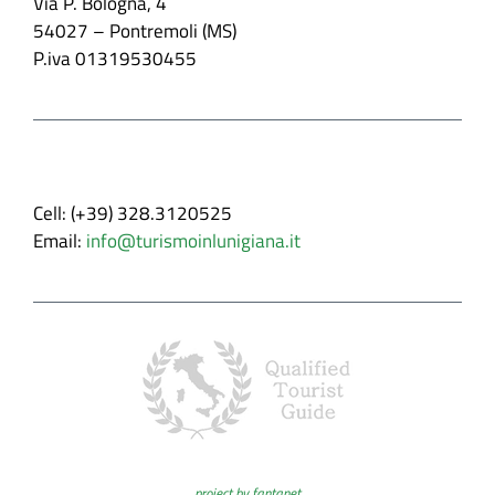
Via P. Bologna, 4
54027 – Pontremoli (MS)
P.iva 01319530455
Recapiti
Cell: (+39) 328.3120525
Email:
info@turismoinlunigiana.it
project by fantanet