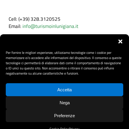
Recapiti
Cell: (+39) 328.3120525
Email:
info@turismoinlunigiana.it
Per fornire le migliori esperienze, utilizziamo tecnologie come i cookie per
memorizzare e/o accedere alle informazioni del dispositivo. Il consenso a queste
tecnologie ci permetterà di elaborare dati come il comportamento di navigazione
o ID unici su questo sito. Non acconsentire o ritirare il consenso può influire
negativamente su alcune caratteristiche e funzioni.
Accetta
project by fantanet
Nega
Preferenze
Privacy Policy
-
Cookie Policy
Cookie Policy
Privacy