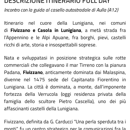
DESCRIZIONE ITINERARIO FULL DAY
Incontro con la guida al casello autostradale di Aulla (A12)
Itinerario nel cuore della Lunigiana, nei comuni
di
Fivizzano e Casola in Lunigiana
, a metà strada fra
l’Appennino e le Alpi Apuane, fra borghi, pievi, castelli
ricchi di arte, storia e insospettabili soprese.
Nata e sviluppatasi in posizione strategica sulle rotte
commerciali che collegavano il mar Tirreno con la pianura
Padana,
Fivizzano
, anticamente dominata dai Malaspina,
divenne nel 1475 sede del Capitanato Fiorentino in
Lunigiana. La città è dominata, a monte, dall’imponente
fortezza della Verrucola (oggi residenza privata della
famiglia dello scultore Pietro Cascella), uno dei più
affascinanti castelli della Lunigiana.
Fivizzano, definita da G. Carducci “Una perla sperduta tra i
monti”, fu un centro strategico per le comunicazioni fra la